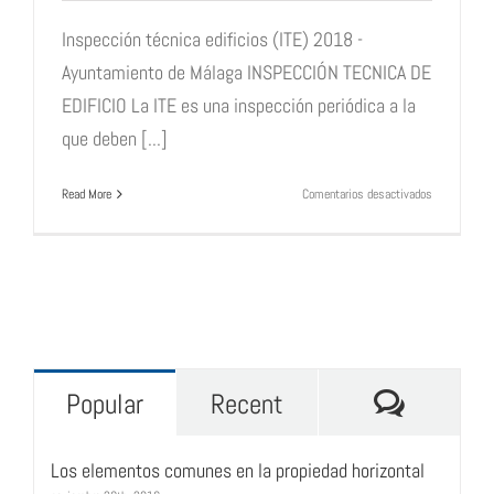
Inspección técnica edificios (ITE) 2018 -
Ayuntamiento de Málaga INSPECCIÓN TECNICA DE
EDIFICIO La ITE es una inspección periódica a la
que deben [...]
en
Read More
Comentarios desactivados
Inspección
técnica
edificios
(ITE)
2018
–
Ayuntamient
de
Málaga
Commen
Popular
Recent
Los elementos comunes en la propiedad horizontal