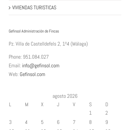
VIVIENDAS TURISTICAS
Gefinsol Administración de Fincas
Pz. Villa de Castelldefels 2, 1º4 (Málaga)
Phone: 951.084.027
Email:
info@gefinsol.com
Web:
Gefinsol.com
agosto 2026
L
M
X
J
V
S
D
1
2
3
4
5
6
7
8
9