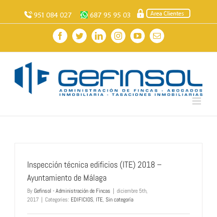
Skip
to
content
Facebook
Twitter
LinkedIn
Instagram
YouTube
Email
Inspección técnica edificios (ITE) 2018 –
Ayuntamiento de Málaga
By
Gefinsol - Administración de Fincas
|
diciembre 5th,
2017
|
Categories:
EDIFICIOS
,
ITE
,
Sin categoría