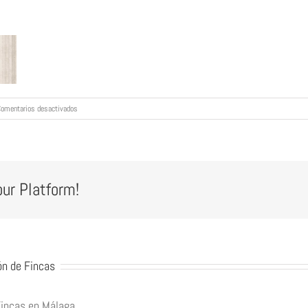
en
omentarios desactivados
slide_5.jpg
our Platform!
ón de Fincas
Fincas en Málaga