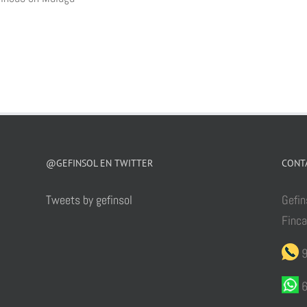
@GEFINSOL EN TWITTER
CONT
Tweets by gefinsol
Gefin
Finc
9
6