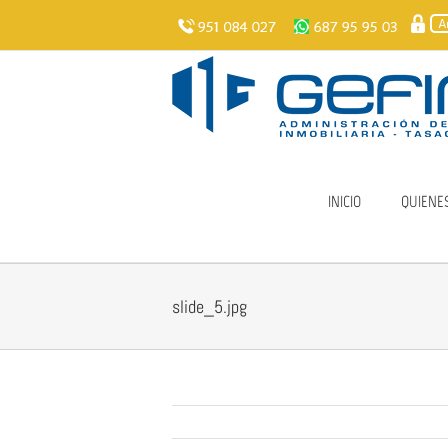
Skip
to
content
INICIO
QUIENE
slide_5.jpg