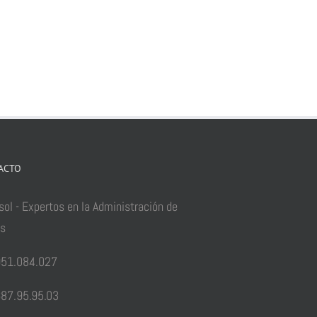
ACTO
sol - Expertos en la Administración de
as
51.084.027
87.95.95.03