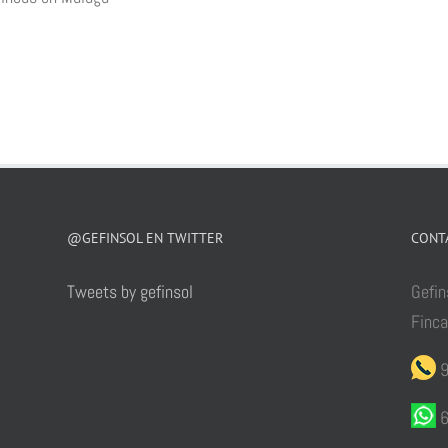
@GEFINSOL EN TWITTER
CONT
Tweets by gefinsol
Gefin
Finc
9
6