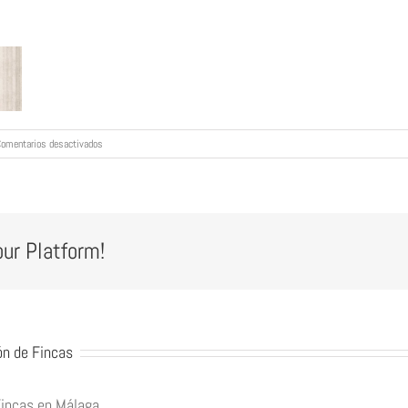
en
omentarios desactivados
slide_5.jpg
our Platform!
ón de Fincas
Fincas en Málaga