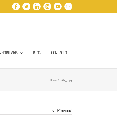
Facebook
Twitter
LinkedIn
Instagram
YouTube
Email
NMOBILIARIA
BLOG
CONTACTO
Home
/
slide_5.jpg
Previous