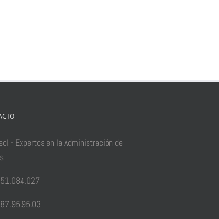
ACTO
sol - Expertos en la Administración de
as
51.084.027
87.95.95.03