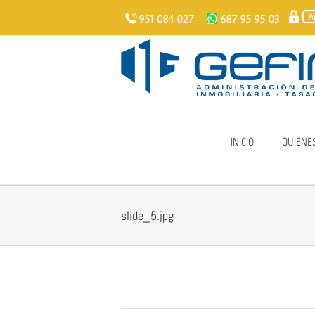
Skip
to
content
INICIO
QUIENE
slide_5.jpg