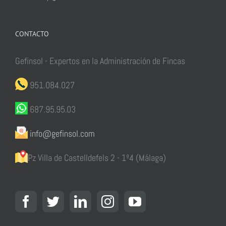
CONTACTO
Gefinsol - Expertos en la Administración de Fincas
951.084.027
687.95.95.03
info@gefinsol.com
Pz Villa de Castelldefels 2 - 1º4 (Málaga)