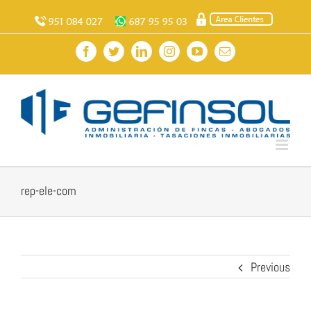
Skip
to
content
Facebook
Twitter
LinkedIn
Instagram
YouTube
Email
rep-ele-com
Previous