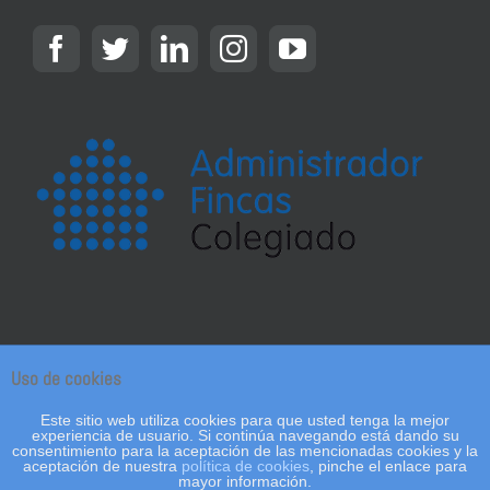
Uso de cookies
© Copyright 2018 - Gefinsol Administracion de Fincas
|
Política de privacidad y aviso
Este sitio web utiliza cookies para que usted tenga la mejor
legal
experiencia de usuario. Si continúa navegando está dando su
consentimiento para la aceptación de las mencionadas cookies y la
aceptación de nuestra
política de cookies
, pinche el enlace para
Facebook
Twitter
LinkedIn
Instagram
YouTube
Email
mayor información.