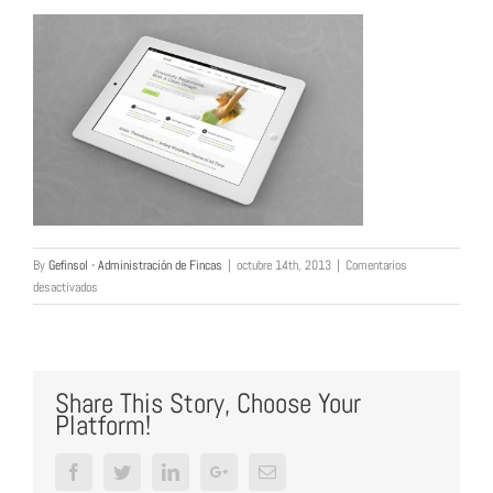
By
Gefinsol - Administración de Fincas
|
octubre 14th, 2013
|
Comentarios
en
desactivados
portfolio_2
Share This Story, Choose Your
Platform!
Facebook
Twitter
LinkedIn
Google+
Email