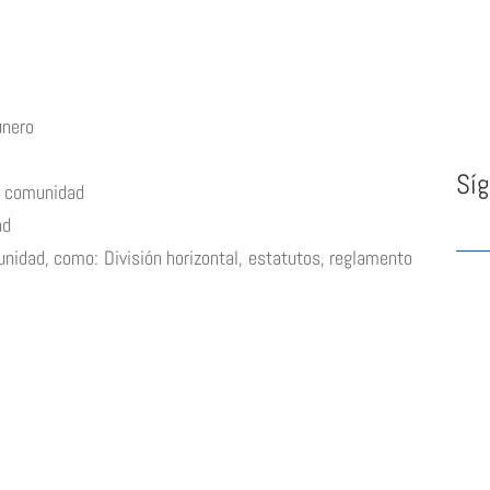
unero
Síg
a comunidad
ad
nidad, como: División horizontal, estatutos, reglamento