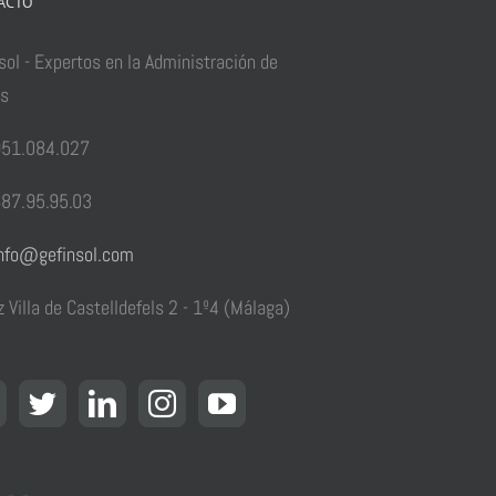
ACTO
sol - Expertos en la Administración de
as
51.084.027
87.95.95.03
nfo@gefinsol.com
z Villa de Castelldefels 2 - 1º4 (Málaga)