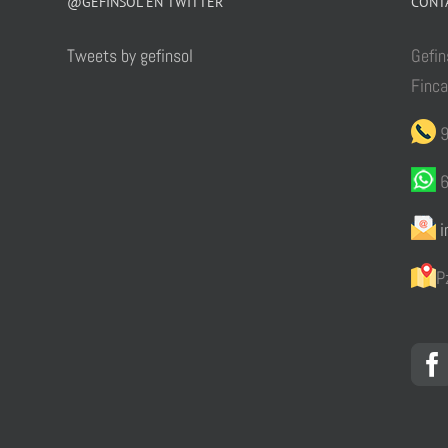
@GEFINSOL EN TWITTER
CONT
Tweets by gefinsol
Gefin
Finc
9
6
i
P