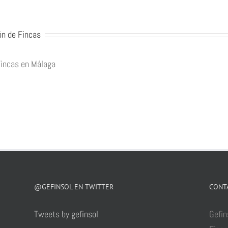
ón de Fincas
Fincas en Málaga
@GEFINSOL EN TWITTER
CONT
Tweets by gefinsol
Gefin