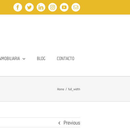
Facebook
Twitter
LinkedIn
Instagram
YouTube
Email
NMOBILIARIA
BLOG
CONTACTO
Home
/
full_width
Previous