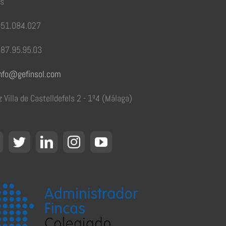
as
51.084.027
87.95.95.03
nfo@gefinsol.com
z Villa de Castelldefels 2 - 1º4 (Málaga)