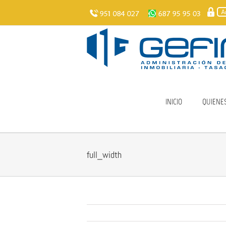
Skip
to
content
INICIO
QUIENE
full_width