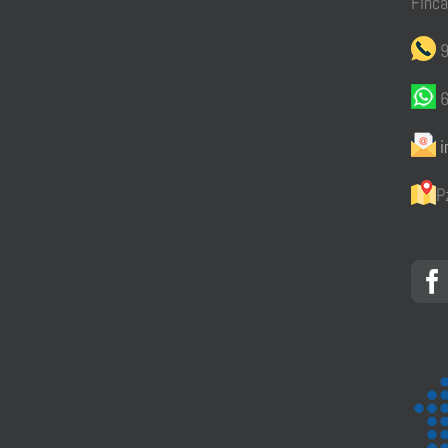
Finc
9
6
i
P