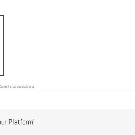
en
Comentarios desactivados
full_width
our Platform!